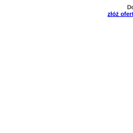
D
złóż ofe